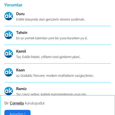
Yorumlar
Duru
Evlilik telaşında olan gençlerin stresini azaltmak...
Tahsin
En iyi yemek takımları yeni bir yuva kurarken ya d...
Kamil
Taç Evlilik Paketi, çiftlerin özel günlerini planl...
Kaan
aç Düdüklü Tencere, modern mutfakların vazgeçilmez...
Ramiz
Taç çeyiz setleri, kaliteli malzemeleriyle uzun öm...
Bir
Cornella
kuruluşudur.
Ebru
Taçev tencere setleri, çeşitli mutfak ihtiyaçların...
Anladım !