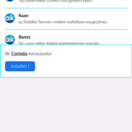
Taç Evlilik Paketi, çiftlerin özel günlerini planl...
Kaan
aç Düdüklü Tencere, modern mutfakların vazgeçilmez...
Ramiz
Taç çeyiz setleri, kaliteli malzemeleriyle uzun öm...
Bir
Cornella
kuruluşudur.
Ebru
Taçev tencere setleri, çeşitli mutfak ihtiyaçların...
Anladım !
Aslı
Klasik yemek takımları sadece estetik değil, aynı ...
Mehmet
Modern yemek takımlarının kullanımı pratik ve işle...
Cemre
Renkli ve desenli yemek takımları, sadece evde değ...